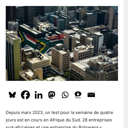
l
En t'inscrivant à la newsletter, tu acceptes que le PS te tienne
e
l
e
au courant de l'actualité. Pour en savoir plus, cliquez
ici.
p
*
o
s
t
a
S'ABONNER
l
Depuis mars 2023, un test pour la semaine de quatre
jours est en cours en Afrique du Sud. 28 entreprises
sud-africaines et une entreprise du Botswana y