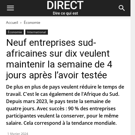
Accueil
Économie
Économie
International
Neuf entreprises sud-
Restez à jour et abonnez-vous à notre
africaines sur dix veulent
newsletter « direct ».
maintenir la semaine de 4
P
jours après l’avoir testée
r
é
n
De plus en plus de pays veulent réduire le temps de
N
o
o
travail. C'est le cas également de l'Afrique du Sud.
m
m
Depuis mars 2023, le pays teste la semaine de
d
C
e
quatre jours. Avec succès : 90 % des entreprises
o
f
u
participantes veulent la conserver, pour le même
a
r
m
C
salaire. Cela correspond à la tendance mondiale.
r
i
o
i
l
d
e
1 février 2024