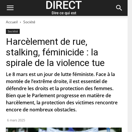
Accueil
Société
Société
Harcèlement de rue,
Restez à jour et abonnez-vous à notre
stalking, féminicide : la
newsletter « direct ».
spirale de la violence tue
P
r
Le 8 mars est un jour de lutte féministe. Face à la
é
montée de l’extrême droite, il est essentiel de
n
N
o
défendre les droits et la protection des femmes.
o
m
m
Bien que le Parlement progresse en matière de
d
harcèlement, la protection des victimes rencontre
C
e
o
f
encore de nombreux obstacles.
u
a
r
m
C
6 mars 2025
r
i
o
i
l
d
e