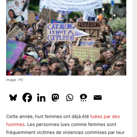
l
En t'inscrivant à la newsletter, tu acceptes que le PS te tienne
e
l
e
au courant de l'actualité. Pour en savoir plus, cliquez
ici.
p
*
o
s
t
a
S'ABONNER
l
Image : PS
Cette année, huit femmes ont déjà été
tuées par des
hommes
. Les personnes lues comme femmes sont
fréquemment victimes de violences commises par leur