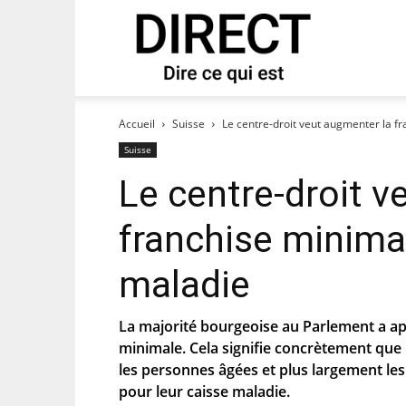
direct
 notre newsletter « direct ».
Accueil
Suisse
Le centre-droit veut augmenter la f
Suisse
Le centre-droit v
franchise minima
maladie
La majorité bourgeoise au Parlement a a
minimale. Cela signifie concrètement que
es que le PS te tienne au courant de
les personnes âgées et plus largement l
pour leur caisse maladie.