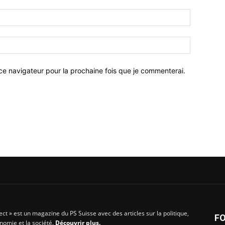
ce navigateur pour la prochaine fois que je commenterai.
rect » est un magazine du PS Suisse avec des articles sur la politique,
F
onomie et la société.
Découvrir plus.