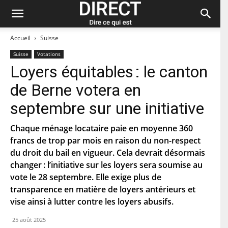
Accueil
Suisse
Suisse
Votations
Loyers équitables : le canton
Restez à jour et abonnez-vous à notre
de Berne votera en
newsletter « direct ».
septembre sur une initiative
P
r
Chaque ménage locataire paie en moyenne 360
é
francs de trop par mois en raison du non-respect
n
N
o
du droit du bail en vigueur. Cela devrait désormais
o
m
m
changer : l’initiative sur les loyers sera soumise au
d
vote le 28 septembre. Elle exige plus de
C
e
o
f
transparence en matière de loyers antérieurs et
u
a
vise ainsi à lutter contre les loyers abusifs.
r
m
C
r
i
o
i
25 août 2025
l
d
e