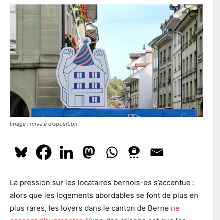
l
En t'inscrivant à la newsletter, tu acceptes que le PS te tienne
e
l
e
au courant de l'actualité. Pour en savoir plus, cliquez
ici.
p
*
o
s
t
a
S'ABONNER
l
Image : mise à disposition
La pression sur les locataires bernois-es s’accentue :
alors que les logements abordables se font de plus en
plus rares, les loyers dans le canton de Berne
ne