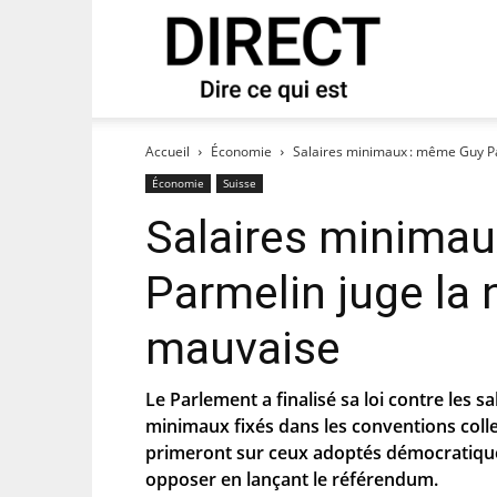
direct
 notre newsletter « direct ».
Accueil
Économie
Salaires minimaux : même Guy Pa
Économie
Suisse
Salaires minima
Parmelin juge la n
mauvaise
Le Parlement a finalisé sa loi contre les s
minimaux fixés dans les conventions collec
es que le PS te tienne au courant de
primeront sur ceux adoptés démocratiquem
opposer en lançant le référendum.