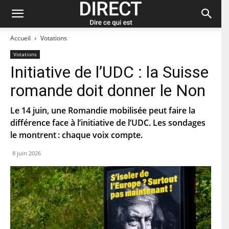
Accueil
Votations
Votations
Initiative de l’UDC : la Suisse
Restez à jour et abonnez-vous à notre
romande doit donner le Non
newsletter « direct ».
Le 14 juin, une Romandie mobilisée peut faire la
P
différence face à l’initiative de l’UDC. Les sondages
r
le montrent : chaque voix compte.
é
n
N
o
8 juin 2026
o
m
m
d
C
e
o
f
u
a
r
m
C
r
i
o
i
l
d
e