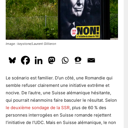
l
En t'inscrivant à la newsletter, tu acceptes que le PS te tienne
e
l
e
au courant de l'actualité. Pour en savoir plus, cliquez
ici.
p
*
o
s
t
a
S'ABONNER
l
Image : keystone/Laurent Gillieron
Le scénario est familier. D’un côté, une Romandie qui
semble refuser clairement une initiative extrême et
nocive. De l’autre, une Suisse alémanique hésitante,
qui pourrait néanmoins faire basculer le résultat. Selon
le deuxième sondage de la SSR
, plus de 60 % des
personnes interrogées en Suisse romande rejettent
l’initiative de l’UDC. Mais en Suisse alémanique, le non