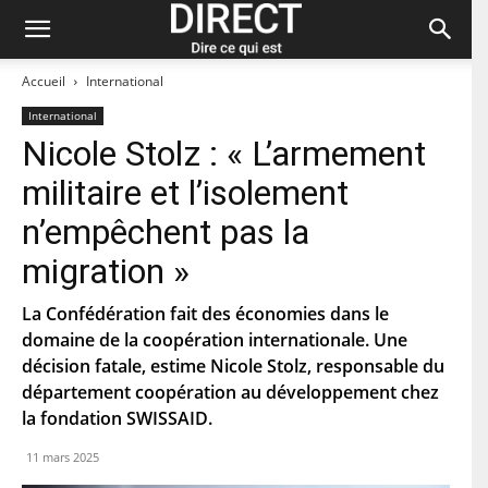
Accueil
International
International
Nicole Stolz : « L’armement
Restez à jour et abonnez-vous à notre
militaire et l’isolement
newsletter « direct ».
n’empêchent pas la
P
migration »
r
é
n
La Confédération fait des économies dans le
N
o
o
domaine de la coopération internationale. Une
m
m
décision fatale, estime Nicole Stolz, responsable du
d
C
e
département coopération au développement chez
o
f
u
la fondation SWISSAID.
a
r
m
C
r
i
11 mars 2025
o
i
l
d
e