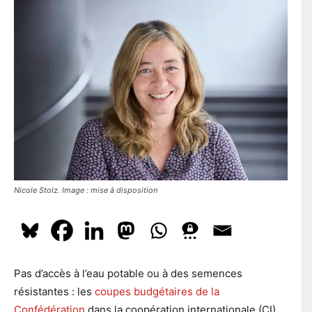
l
En t'inscrivant à la newsletter, tu acceptes que le PS te tienne
e
l
e
au courant de l'actualité. Pour en savoir plus, cliquez
ici.
p
*
o
s
t
a
S'ABONNER
l
Nicole Stolz. Image : mise à disposition
Pas d’accès à l’eau potable ou à des semences
résistantes : les
coupes budgétaires de la
Confédération
dans la coopération internationale (CI)