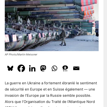
l
En t'inscrivant à la newsletter, tu acceptes que le PS te tienne
e
l
e
au courant de l'actualité. Pour en savoir plus, cliquez
ici.
p
*
o
s
t
a
S'ABONNER
l
AP Photo/Martin Meissner
La guerre en Ukraine a fortement ébranlé le sentiment
de sécurité en Europe et en Suisse également — une
invasion de l’Europe par la Russie semble possible.
Alors que l’Organisation du Traité de l’Atlantique Nord