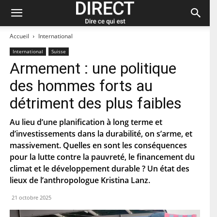
Accueil
International
International
Suisse
Armement : une politique
Restez à jour et abonnez-vous à notre
des hommes forts au
newsletter « direct ».
détriment des plus faibles
P
r
Au lieu d’une planification à long terme et
é
d’investissements dans la durabilité, on s’arme, et
n
N
o
massivement. Quelles en sont les conséquences
o
m
m
pour la lutte contre la pauvreté, le financement du
d
climat et le développement durable ? Un état des
C
e
o
f
lieux de l’anthropologue Kristina Lanz.
u
a
r
m
C
21 octobre 2025
r
i
o
i
l
d
e