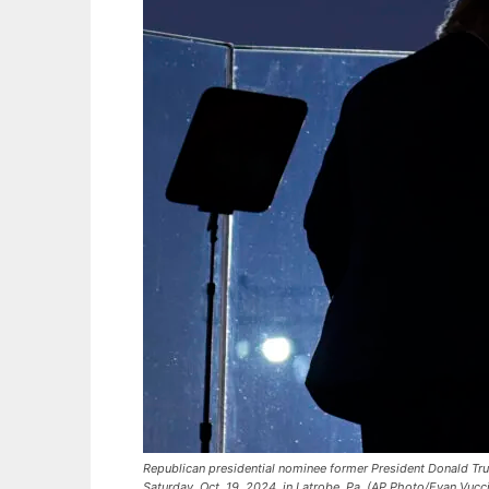
Republican presidential nominee former President Donald Tru
Saturday, Oct. 19, 2024, in Latrobe, Pa. (AP Photo/Evan Vucci