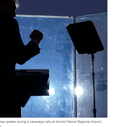
mp speaks during a campaign rally at Arnold Palmer Regional Airport,
)