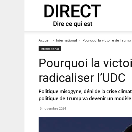
direct
 notre newsletter « direct ».
Accueil
International
Pourquoi la victoire de Trump 
International
Pourquoi la victo
radicaliser l’UDC
Politique misogyne, déni de la crise climat
politique de Trump va devenir un modèle
6 novembre 2024
es que le PS te tienne au courant de