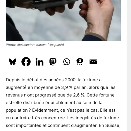
l
En t'inscrivant à la newsletter, tu acceptes que le PS te tienne
e
l
e
au courant de l'actualité. Pour en savoir plus, cliquez
ici.
p
*
o
s
t
a
S'ABONNER
l
Photo: Aleksanders Karevs (Unsplash)
Depuis le début des années 2000, la fortune a
augmenté en moyenne de 3,9 % par an, alors que les
revenus n’ont progressé que de 2,6 %. Cette fortune
est-elle distribuée équitablement au sein de la
population ? Évidemment, ce n’est pas le cas. Elle est
au contraire très concentrée. Les inégalités de fortune
sont importantes et continuent d’augmenter. En Suisse,