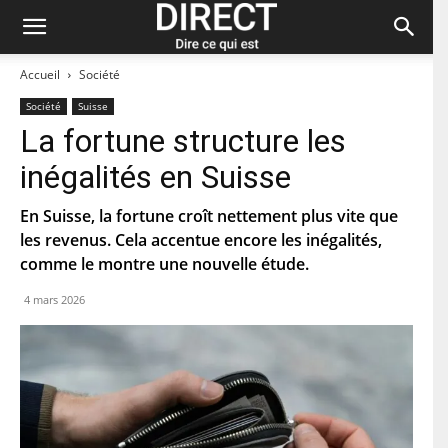
Accueil
Société
Société
Suisse
La fortune structure les
Restez à jour et abonnez-vous à notre
inégalités en Suisse
newsletter « direct ».
En Suisse, la fortune croît nettement plus vite que
P
les revenus. Cela accentue encore les inégalités,
r
comme le montre une nouvelle étude.
é
n
N
o
4 mars 2026
o
m
m
d
C
e
o
f
u
a
r
m
C
r
i
o
i
l
d
e