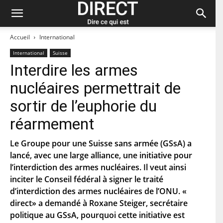
Accueil
International
International
Suisse
Interdire les armes
Restez à jour et abonnez-vous à notre
nucléaires permettrait de
newsletter « direct ».
sortir de l’euphorie du
P
réarmement
r
é
n
Le Groupe pour une Suisse sans armée (GSsA) a
N
o
o
lancé, avec une large alliance, une initiative pour
m
m
l’interdiction des armes nucléaires. Il veut ainsi
d
C
e
inciter le Conseil fédéral à signer le traité
o
f
u
d’interdiction des armes nucléaires de l’ONU. «
a
r
m
C
direct» a demandé à Roxane Steiger, secrétaire
r
i
o
i
politique au GSsA, pourquoi cette initiative est
l
d
e