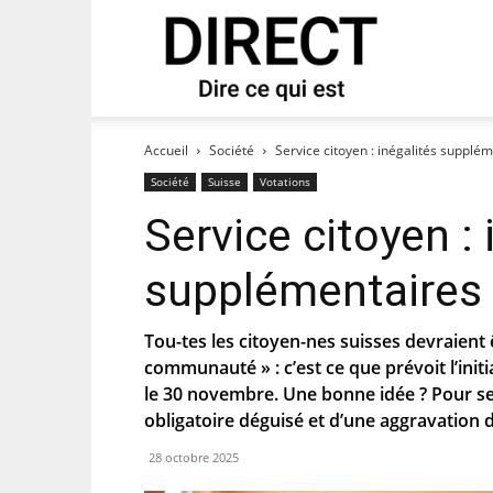
direct
 notre newsletter « direct ».
Accueil
Société
Service citoyen : inégalités suppl
Société
Suisse
Votations
Service citoyen : 
supplémentaires
Tou-tes les citoyen-nes suisses devraient 
communauté » : c’est ce que prévoit l’initi
le 30 novembre. Une bonne idée ? Pour ses 
obligatoire déguisé et d’une aggravation 
es que le PS te tienne au courant de
28 octobre 2025