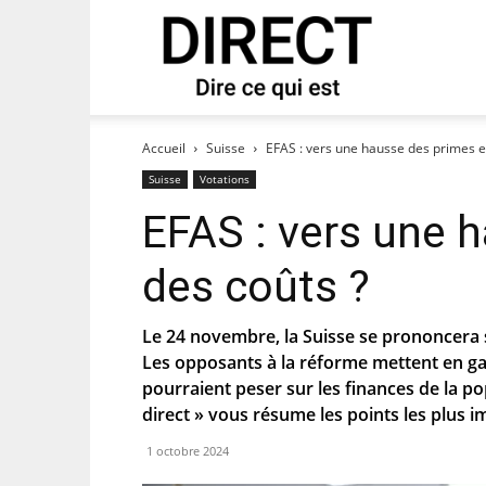
direct
 notre newsletter « direct ».
Accueil
Suisse
EFAS : vers une hausse des primes et
Suisse
Votations
EFAS : vers une 
des coûts ?
Le 24 novembre, la Suisse se prononcera 
Les opposants à la réforme mettent en ga
pourraient peser sur les finances de la po
direct » vous résume les points les plus i
es que le PS te tienne au courant de
1 octobre 2024