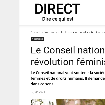
direct
 notre newsletter « direct ».
Accueil
Votations
Le Conseil national soutient la ré
Votations
Le Conseil nation
révolution fémini
Le Conseil national veut soutenir la sociét
femmes et de droits humains. Il demande 
dans ce sens.
5 juin 2024
es que le PS te tienne au courant de