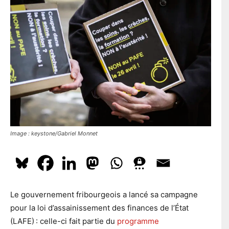
l
En t'inscrivant à la newsletter, tu acceptes que le PS te tienne
e
l
e
au courant de l'actualité. Pour en savoir plus, cliquez
ici.
p
*
o
s
t
a
S'ABONNER
l
Image : keystone/Gabriel Monnet
Le gouvernement fribourgeois a lancé sa campagne
pour la loi d’assainissement des finances de l’État
(LAFE) : celle-ci fait partie du
programme