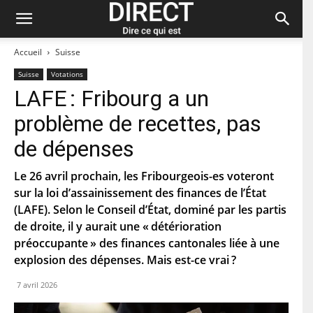
Accueil
Suisse
Suisse
Votations
LAFE : Fribourg a un
Restez à jour et abonnez-vous à notre
problème de recettes, pas
newsletter « direct ».
de dépenses
P
r
Le 26 avril prochain, les Fribourgeois-es voteront
é
sur la loi d’assainissement des finances de l’État
n
N
o
(LAFE). Selon le Conseil d’État, dominé par les partis
o
m
m
de droite, il y aurait une « détérioration
d
préoccupante » des finances cantonales liée à une
C
e
o
f
explosion des dépenses. Mais est-ce vrai ?
u
a
r
m
C
7 avril 2026
r
i
o
i
l
d
e