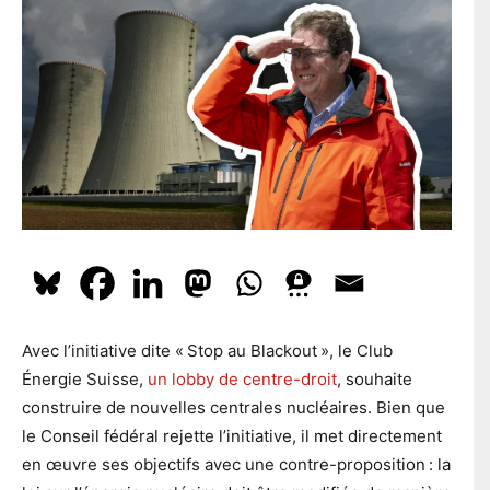
l
En t'inscrivant à la newsletter, tu acceptes que le PS te tienne
e
l
e
au courant de l'actualité. Pour en savoir plus, cliquez
ici.
p
*
o
s
t
a
S'ABONNER
l
Avec l’initiative dite « Stop au Blackout », le Club
Énergie Suisse,
un lobby de centre-droit
, souhaite
construire de nouvelles centrales nucléaires. Bien que
le Conseil fédéral rejette l’initiative, il met directement
en œuvre ses objectifs avec une contre-proposition : la