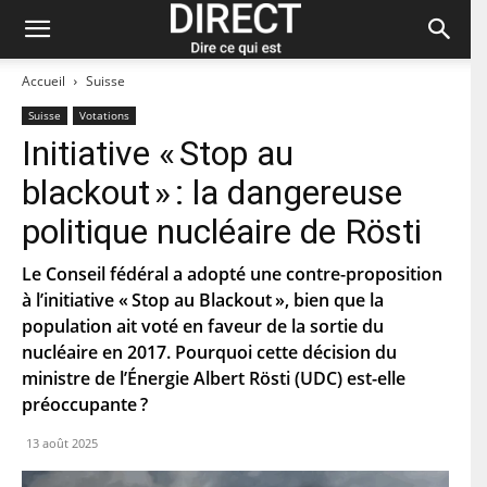
Accueil
Suisse
Suisse
Votations
Initiative « Stop au
Restez à jour et abonnez-vous à notre
blackout » : la dangereuse
newsletter « direct ».
politique nucléaire de Rösti
P
r
Le Conseil fédéral a adopté une contre-proposition
é
à l’initiative « Stop au Blackout », bien que la
n
N
o
population ait voté en faveur de la sortie du
o
m
m
nucléaire en 2017. Pourquoi cette décision du
d
ministre de l’Énergie Albert Rösti (UDC) est-elle
C
e
o
f
préoccupante ?
u
a
r
m
C
13 août 2025
r
i
o
i
l
d
e