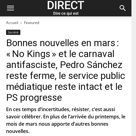
Accueil
Featured
Société
Bonnes nouvelles en mars :
Restez à jour et abonnez-vous à notre
« No Kings » et le carnaval
newsletter « direct ».
antifasciste, Pedro Sánchez
P
reste ferme, le service public
r
é
médiatique reste intact et le
n
N
o
o
PS progresse
m
m
d
C
e
En ces temps d’incertitudes, résister, c’est aussi
o
f
u
savoir célébrer. En plus de l’arrivée du printemps, le
a
r
m
C
mois de mars nous apporte d’autres bonnes
r
i
o
i
nouvelles.
l
d
e