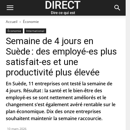
Accueil
Économie
Économie
International
Semaine de 4 jours en
Restez à jour et abonnez-vous à notre
Suède : des employé-es plus
newsletter « direct ».
satisfait-es et une
P
productivité plus élevée
r
é
n
En Suède, 11 entreprises ont testé la semaine de
N
o
o
4 jours. Résultat : la santé et le bien-être des
m
m
employé-es se sont nettement améliorés et le
d
C
e
changement s’est également avéré rentable sur le
o
f
u
plan économique. Dix des onze entreprises
a
r
m
C
souhaitent maintenir la semaine raccourcie.
r
i
o
i
l
d
e
10 mars 2026