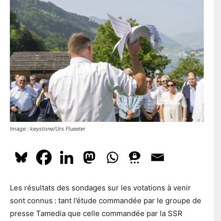
l
En t'inscrivant à la newsletter, tu acceptes que le PS te tienne
e
l
e
au courant de l'actualité. Pour en savoir plus, cliquez
ici.
p
*
o
s
t
a
S'ABONNER
l
Image : keystone/Urs Flueeler
Les résultats des sondages sur les votations à venir
sont connus : tant l’étude commandée par le groupe de
presse Tamedia que celle commandée par la SSR