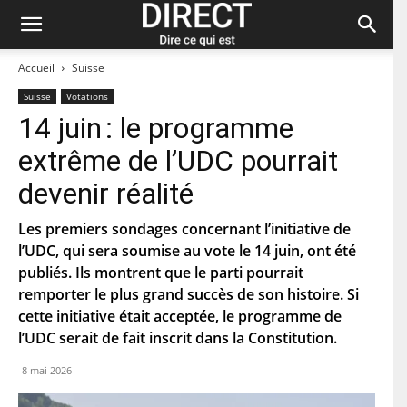
Accueil
Suisse
Suisse
Votations
14 juin : le programme
Restez à jour et abonnez-vous à notre
extrême de l’UDC pourrait
newsletter « direct ».
devenir réalité
P
r
Les premiers sondages concernant l’initiative de
é
l’UDC, qui sera soumise au vote le 14 juin, ont été
n
N
o
publiés. Ils montrent que le parti pourrait
o
m
m
remporter le plus grand succès de son histoire. Si
d
cette initiative était acceptée, le programme de
C
e
o
f
l’UDC serait de fait inscrit dans la Constitution.
u
a
r
m
C
8 mai 2026
r
i
o
i
l
d
e