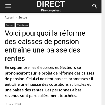
Accueil
Suisse
Suisse
Votations
Voici pourquoi la réforme
Restez à jour et abonnez-vous à notre
des caisses de pension
newsletter « direct ».
entraîne une baisse des
P
rentes
r
é
n
En septembre, les électrices et électeurs se
N
o
o
prononceront sur le projet de réforme des caisses
m
m
de pension. Celui-ci ne tient pas ses promesses : il
d
C
e
entraîne une hausse des cotisations salariales et
o
f
u
une baisse des rentes. Les personnes à bas
a
r
m
C
revenus sont particulièrement touchées.
r
i
o
i
l
d
e
2 juillet 2024