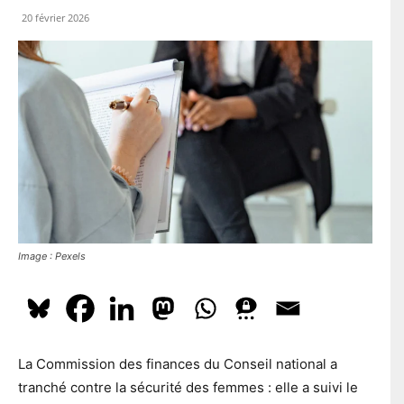
l
En t'inscrivant à la newsletter, tu acceptes que le PS te tienne
e
l
e
au courant de l'actualité. Pour en savoir plus, cliquez
ici.
20 février 2026
p
*
o
s
t
a
S'ABONNER
l
Image : Pexels
La Commission des finances du Conseil national a
tranché contre la sécurité des femmes : elle a suivi le