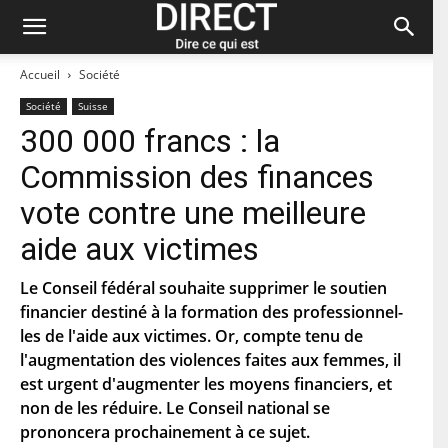
Accueil
Société
Société
Suisse
300 000 francs : la
Restez à jour et abonnez-vous à notre
Commission des finances
newsletter « direct ».
vote contre une meilleure
P
aide aux victimes
r
é
n
Le Conseil fédéral souhaite supprimer le soutien
N
o
o
financier destiné à la formation des professionnel-
m
m
les de l'aide aux victimes. Or, compte tenu de
d
C
e
l'augmentation des violences faites aux femmes, il
o
f
u
est urgent d'augmenter les moyens financiers, et
a
r
m
C
non de les réduire. Le Conseil national se
r
i
o
i
prononcera prochainement à ce sujet.
l
d
e