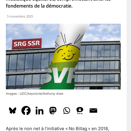
l
En t'inscrivant à la newsletter, tu acceptes que le PS te tienne
e
l
e
fondements de la démocratie.
au courant de l'actualité. Pour en savoir plus, cliquez
ici.
p
*
o
s
5 novembre 2025
t
a
S'ABONNER
l
Images : UDC/keystone/Anthony Anex
Après le non net à l’initiative « No Billag » en 2018,