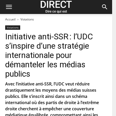
Accueil
Votations
Votations
Initiative anti-SSR : l’UDC
Restez à jour et abonnez-vous à notre
s’inspire d’une stratégie
newsletter « direct ».
internationale pour
P
démanteler les médias
r
é
publics
n
N
o
o
m
m
Avec l’initiative anti-SSR, l’UDC veut réduire
d
drastiquement les moyens des médias suisses
C
e
o
f
publics. Elle s’inscrit ainsi dans un schéma
u
a
international où des partis de droite à l’extrême
r
m
C
r
i
droite cherchent à empêcher une couverture
o
i
l
d
médiatique équilibrée, compromettant ainsi les
e