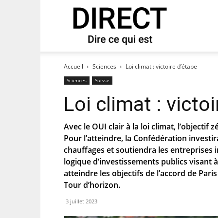
direct
 notre newsletter « direct ».
Accueil
Sciences
Loi climat : victoire d’étape
Sciences
Suisse
Loi climat : victo
Avec le OUI clair à la loi climat, l’objectif 
Pour l’atteindre, la Confédération invest
chauffages et soutiendra les entreprises i
logique d’investissements publics visant à
atteindre les objectifs de l’accord de Paris
Tour d’horizon.
es que le PS te tienne au courant de
3 juillet 2023