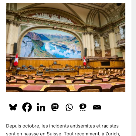
l
En t'inscrivant à la newsletter, tu acceptes que le PS te tienne
e
l
e
au courant de l'actualité. Pour en savoir plus, cliquez
ici.
p
*
o
s
t
a
S'ABONNER
l
Depuis octobre, les incidents antisémites et racistes
sont en hausse en Suisse. Tout récemment, à Zurich,