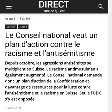
Accueil
Société
Société
Suisse
Le Conseil national veut un
Restez à jour et abonnez-vous à notre
plan d’action contre le
newsletter « direct ».
racisme et l’antisémitisme
P
r
Depuis octobre, les agressions antisémites se
é
multiplient en Suisse. Le racisme antimusulman a
n
N
o
également augmenté. Le Conseil national demande
o
m
m
donc un plan d’action de la Confédération et
d
davantage de ressources pour la lutte contre
C
e
o
f
l'antisémitisme et le racisme en Suisse. Seule l'UDC
u
a
s'y est opposée.
r
m
C
r
i
o
i
7 mars 2024
l
d
e